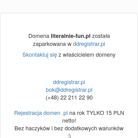
Domena
została
literalnie-fun.pl
zaparkowana w
ddregistrar.pl
Skontaktuj się
z właścicielem domeny
ddregistrar.pl
bok@ddregistrar.pl
(+48) 22 211 22 90
Rejestracja domen .pl
na rok TYLKO 15 PLN
netto!
Bez haczyków i bez dodatkowych warunków
:)