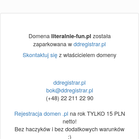
Domena
została
literalnie-fun.pl
zaparkowana w
ddregistrar.pl
Skontaktuj się
z właścicielem domeny
ddregistrar.pl
bok@ddregistrar.pl
(+48) 22 211 22 90
Rejestracja domen .pl
na rok TYLKO 15 PLN
netto!
Bez haczyków i bez dodatkowych warunków
:)