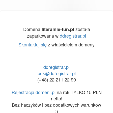
Domena
została
literalnie-fun.pl
zaparkowana w
ddregistrar.pl
Skontaktuj się
z właścicielem domeny
ddregistrar.pl
bok@ddregistrar.pl
(+48) 22 211 22 90
Rejestracja domen .pl
na rok TYLKO 15 PLN
netto!
Bez haczyków i bez dodatkowych warunków
:)