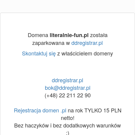
Domena
została
literalnie-fun.pl
zaparkowana w
ddregistrar.pl
Skontaktuj się
z właścicielem domeny
ddregistrar.pl
bok@ddregistrar.pl
(+48) 22 211 22 90
Rejestracja domen .pl
na rok TYLKO 15 PLN
netto!
Bez haczyków i bez dodatkowych warunków
:)